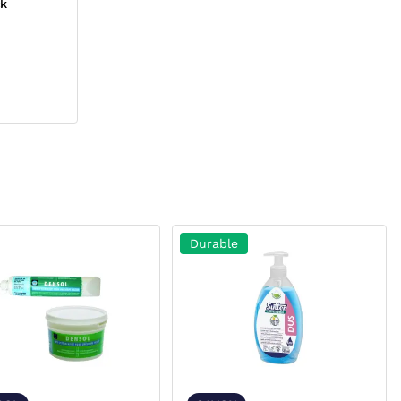
ck
Durable