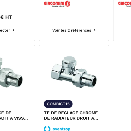
0
€ HT
ecter
Voir les 2 références
COMBICT15
GE DE
TE DE REGLAGE CHROME
OIT A VISSER
DE RADIATEUR DROIT A
 2 OVENTROP
VISSER SERIE COMBI C...