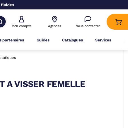
 fluides
Mon compte
Agences
Nous contacter
 partenaires
Guides
Catalogues
Services
A
statiques
T A VISSER FEMELLE