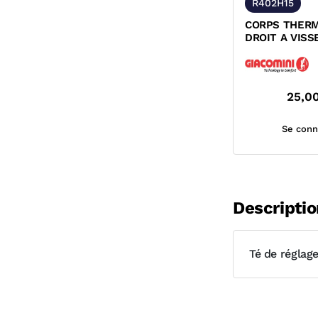
R402H15
CORPS THER
DROIT A VISS
SERIE FER GI
25,0
Se conn
Descriptio
Té de réglage