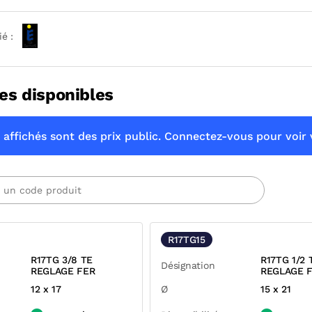
ié :
es disponibles
 affichés sont des prix public. Connectez-vous pour voir v
R17TG15
R17TG 3/8 TE
R17TG 1/2 
Désignation
REGLAGE FER
REGLAGE 
12 x 17
Ø
15 x 21