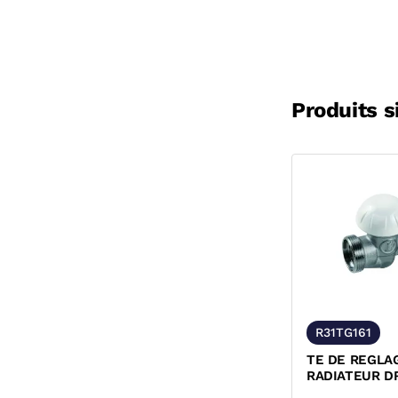
Produits s
R31TG161
TE DE REGLA
RADIATEUR DR
MALE GIACOM