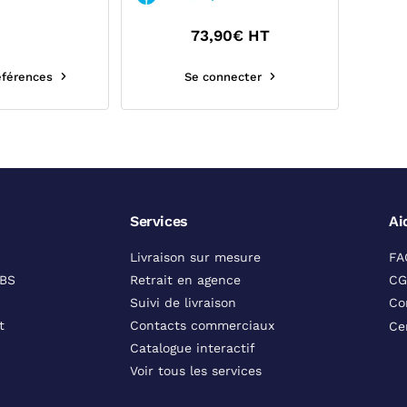
73,90
€ HT
références
Se connecter
Services
Ai
Livraison sur mesure
FA
DBS
Retrait en agence
CG
Suivi de livraison
Co
t
Contacts commerciaux
Ce
Catalogue interactif
Voir tous les services