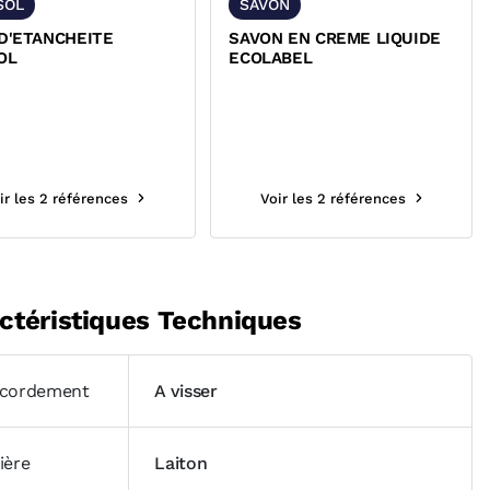
SOL
SAVON
D'ETANCHEITE
SAVON EN CREME LIQUIDE
OL
ECOLABEL
ir les 2 références
Voir les 2 références
ctéristiques Techniques
cordement
A visser
ière
Laiton