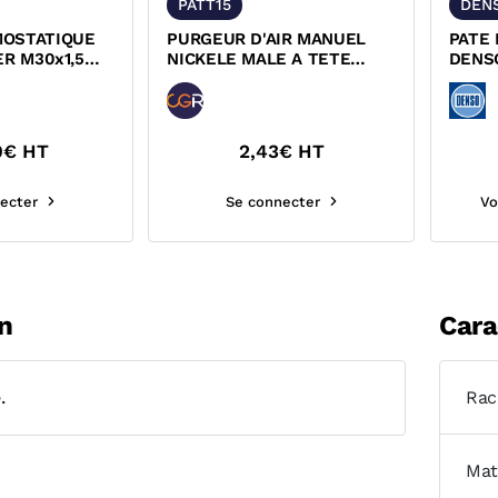
PATT15
DEN
MOSTATIQUE
PURGEUR D'AIR MANUEL
PATE 
ER M30x1,5
NICKELE MALE A TETE
DENS
ACOMINI
TOURNANTE
0
€ HT
2,43
€ HT
ecter
Se connecter
Vo
n
Cara
.
Rac
Mat