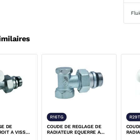
Flu
imilaires
R16TG
R29T
GE DE
COUDE DE REGLAGE DE
COUD
OIT A VISSER
RADIATEUR EQUERRE A
RADI
INI
VISSER R16TG GIACOMINI
VISSE