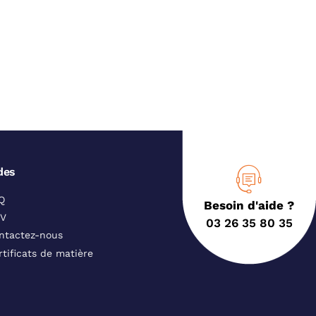
des
Q
Besoin d'aide ?
V
03 26 35 80 35
ntactez-nous
rtificats de matière