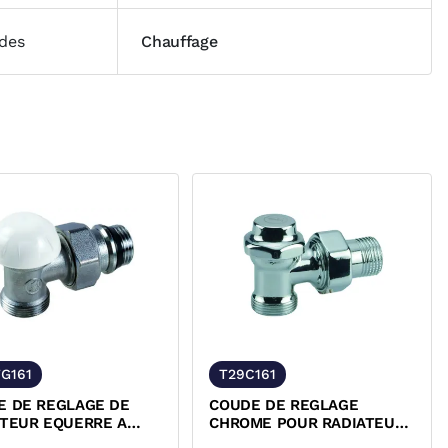
ides
Chauffage
G161
T29C161
E DE REGLAGE DE
COUDE DE REGLAGE
ATEUR EQUERRE A
CHROME POUR RADIATEUR
R R29TG GIACOMINI
SECHE-SERVIETTE