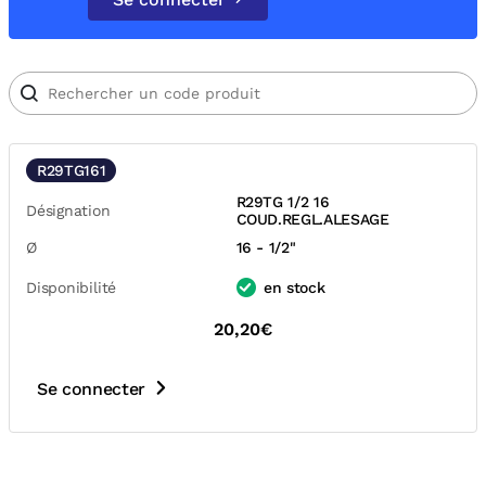
R29TG161
R29TG 1/2 16
Désignation
COUD.REGL.ALESAGE
Ø
16 - 1/2"
Disponibilité
en stock
20,20€
Se connecter