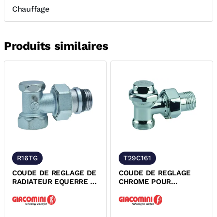
Chauffage
Produits similaires
R16TG
T29C161
COUDE DE REGLAGE DE
COUDE DE REGLAGE
RADIATEUR EQUERRE A
CHROME POUR
VISSER R16TG
RADIATEUR SECHE-
GIACOMINI
SERVIETTE EQUERRE
A...