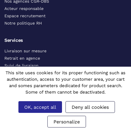
Nos agences CGR-DBS
Acteur responsable
Espace recrutement
Notre politique RH
Services
Livraison sur mesure
Retrait en agence
Suivi de livraison
This site uses cookies for its proper functioning such as
Contacts commerciaux
authentication, access to your customer area, your cart
Catalogue interactif
and somes parameters dedicated for product search.
Voir tous les services
Some of them cannot be deactivated.
Aides
OK, accept all
Deny all cookies
FAQ
Personalize
CGV
Contactez-nous