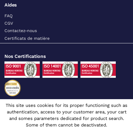
Aides
FAQ
CGV
Contactez-nous
Certificats de matière
Nos Certifications
This site uses cookies for its proper functioning such as
Suivez-nous sur les réseaux sociaux
authentication, access to your customer area, your cart
and somes parameters dedicated for product search.
Some of them cannot be deactivated.