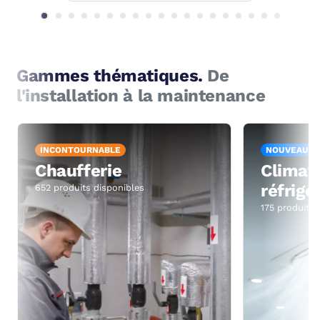
Gammes thématiques.
De
l'installation à la maintenance
INCONTOURNABLE
NOUVEAU
Chaufferie
Climati
réfrigé
652 produits disponibles
175 produits 