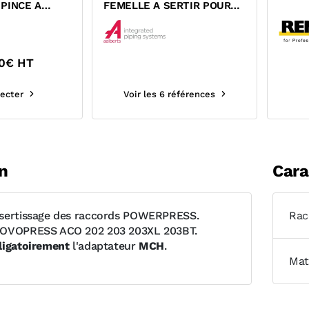
PINCE A
FEMELLE A SERTIR POUR
PRESS ACO
TUBE ACIER A PAROI
EPAISSE...
0
€ HT
ecter
Voir les 6 références
n
Cara
 sertissage des raccords POWERPRESS.
Rac
NOVOPRESS ACO 202 203 203XL 203BT.
ligatoirement
l'adaptateur
MCH
.
Mat