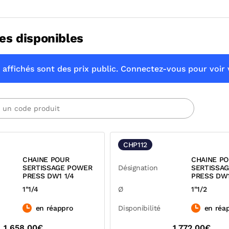
es disponibles
 affichés sont des prix public. Connectez-vous pour voir v
CHP112
CHAINE POUR
CHAINE P
SERTISSAGE POWER
Désignation
SERTISSA
PRESS DW1 1/4
PRESS DW1
1"1/4
Ø
1"1/2
en réappro
Disponibilité
en réa
1 658,00€
1 772,00€