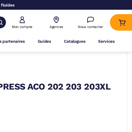
 fluides
Mon compte
Agences
Nous contacter
 partenaires
Guides
Catalogues
Services
A
PRESS ACO 202 203 203XL