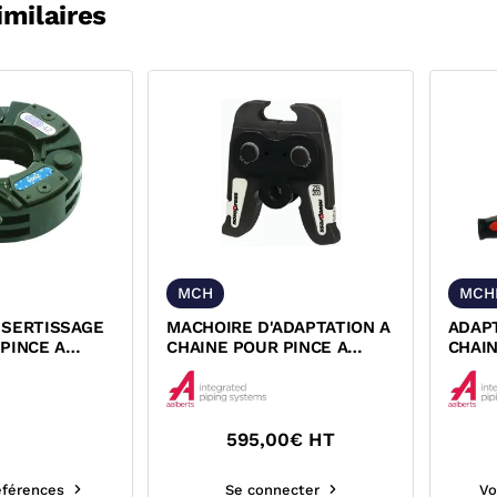
imilaires
MCH
MCH
 SERTISSAGE
MACHOIRE D'ADAPTATION A
ADAP
PINCE A
CHAINE POUR PINCE A
CHAIN
PRESS ACO
SERTIR NOVOPRESS ACO
SERT
202...
202 20
595,00
€ HT
références
Se connecter
Vo