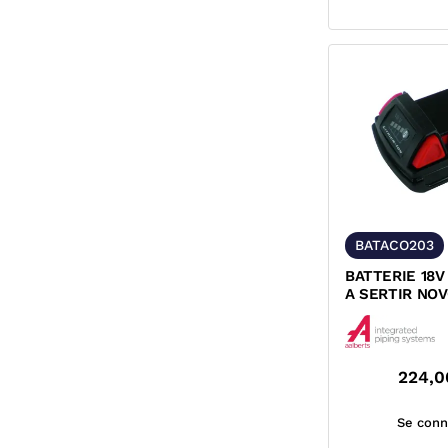
BATACO203
BATTERIE 18V
A SERTIR NO
202 203 203X
224,0
Se conn