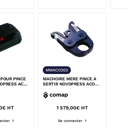
MMACO202
 POUR PINCE
MACHOIRE MERE PINCE A
VOPRESS ACO
SERTIR NOVOPRESS ACO
L 203BT
202 203 203XL 203BT
0
€ HT
1 579,00
€ HT
ecter
Se connecter