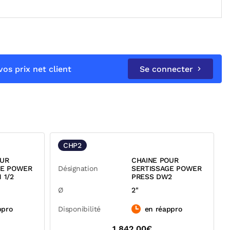
os prix net client
Se connecter
CHP2
OUR
CHAINE POUR
GE POWER
Désignation
SERTISSAGE POWER
 1/2
PRESS DW2
Ø
2"
ppro
Disponibilité
en réappro
1 842,00€