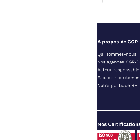
A propos de CGR
Qui sommes-nous
Nos agences CGR-
Acteur responsable
Espace recrutemen
Notre politique RH
Nos Certification