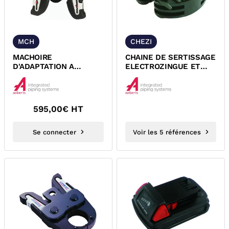
MCH
CHEZI
MACHOIRE
CHAINE DE SERTISSAGE
D'ADAPTATION A
ELECTROZINGUE ET
CHAINE POUR PINCE A
INOX ACO 202, 203,
SERTIR NOVOPRESS
203XL et...
ACO 202...
595,00
€ HT
Se connecter
Voir les 5 références