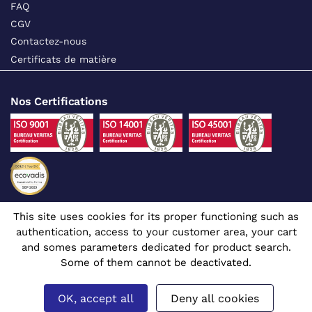
FAQ
CGV
Contactez-nous
Certificats de matière
Nos Certifications
This site uses cookies for its proper functioning such as
Suivez-nous sur les réseaux sociaux
authentication, access to your customer area, your cart
and somes parameters dedicated for product search.
Some of them cannot be deactivated.
OK, accept all
Deny all cookies
Site dédié aux professionnels