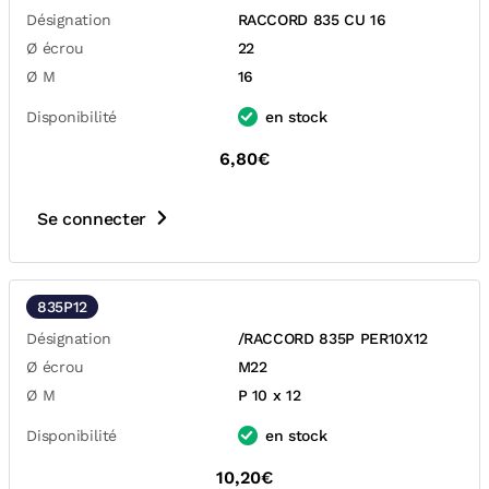
Désignation
RACCORD 835 CU 16
Ø écrou
22
Ø M
16
Disponibilité
en stock
6,80€
Se connecter
835P12
Désignation
/RACCORD 835P PER10X12
Ø écrou
M22
Ø M
P 10 x 12
Disponibilité
en stock
10,20€