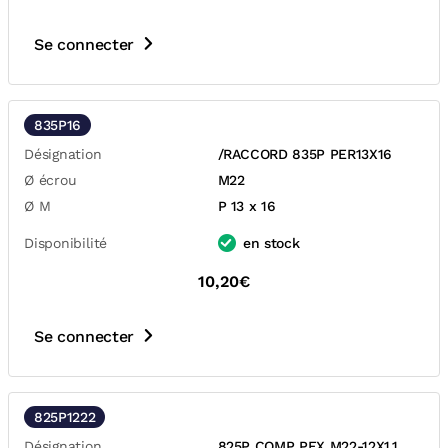
Se connecter
835P16
Désignation
/RACCORD 835P PER13X16
Ø écrou
M22
Ø M
P 13 x 16
Disponibilité
en stock
10,20€
Se connecter
825P1222
Désignation
825P COMP PEX M22-12X1,1