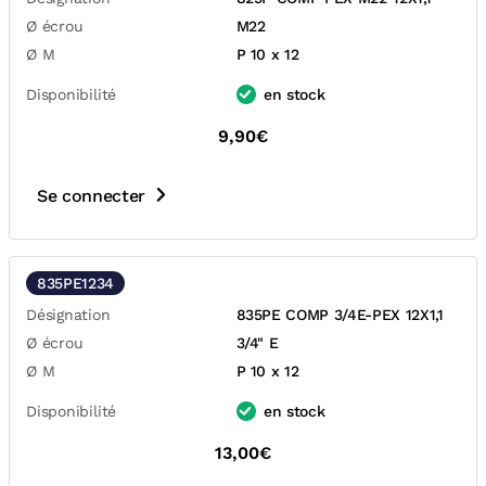
Ø écrou
M22
Ø M
P 10 x 12
Disponibilité
en stock
9,90€
Se connecter
835PE1234
Désignation
835PE COMP 3/4E-PEX 12X1,1
Ø écrou
3/4" E
Ø M
P 10 x 12
Disponibilité
en stock
13,00€