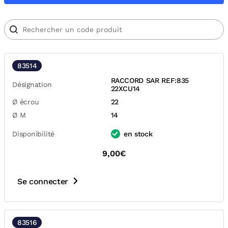
83514
RACCORD SAR REF:835
Désignation
22XCU14
Ø écrou
22
Ø M
14
Disponibilité
en stock
9,00€
Se connecter
83516