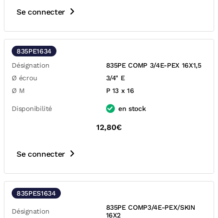
Se connecter
835PE1634
Désignation
835PE COMP 3/4E-PEX 16X1,5
Ø écrou
3/4" E
Ø M
P 13 x 16
Disponibilité
en stock
12,80€
Se connecter
835PES1634
835PE COMP3/4E-PEX/SKIN
Désignation
16X2