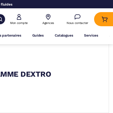
 fluides
Mon compte
Agences
Nous contacter
 partenaires
Guides
Catalogues
Services
A
GAMME DEXTRO