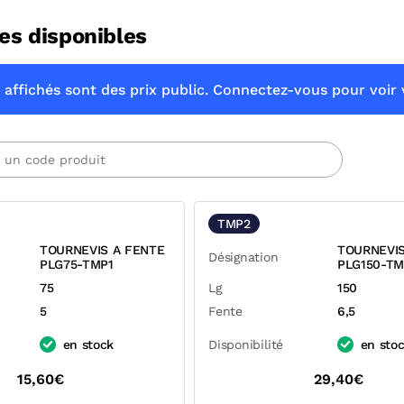
es disponibles
 affichés sont des prix public. Connectez-vous pour voir v
TMP2
TOURNEVIS A FENTE
TOURNEVIS
Désignation
PLG75-TMP1
PLG150-TM
75
Lg
150
5
Fente
6,5
en stock
Disponibilité
en sto
15,60€
29,40€