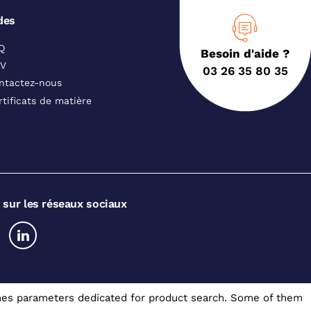
des
Q
Besoin d'aide ?
V
03 26 35 80 35
ntactez-nous
rtificats de matière
 sur les réseaux sociaux
somes parameters dedicated for product search. Some of them