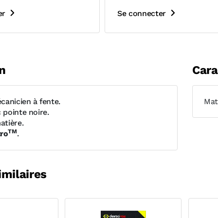
er
Se connecter
n
Cara
canicien à fente.
Mat
pointe noire.
tière.
TM
ro
.
imilaires