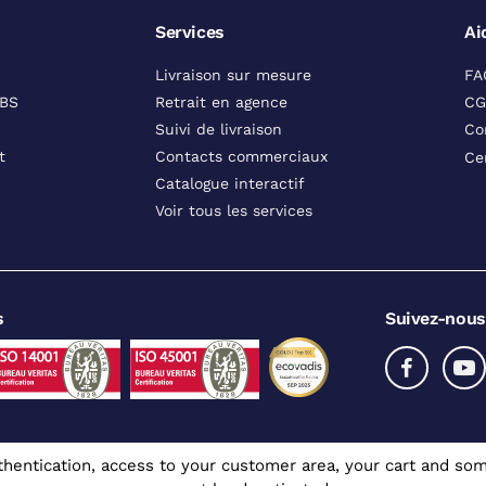
Services
Ai
Livraison sur mesure
FA
DBS
Retrait en agence
CG
Suivi de livraison
Co
t
Contacts commerciaux
Ce
Catalogue interactif
Voir tous les services
s
Suivez-nous
authentication, access to your customer area, your cart and 