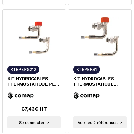
KTEPERG212
KTEPERS1
KIT HYDROCABLES
KIT HYDROCABLES
THERMOSTATIQUE PER
THERMOSTATIQUE
A GLISSEMENT COMAP
EQUERRE PER A SERTIR
R858222H
T11/T21 COMAP
67,43
€ HT
Se connecter
Voir les 2 références