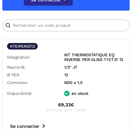
KTEIPERG112
KIT THERMOSTATIQUE EQ
Désignation
INVERSE PER GLISS T11/T21 12
Raccordt.
1/2" JT
Ø PER
12
Connexion
M30 x 1,5
Disponibilité
en stock
69,33€
dont éco-part. : 0,03€
Se connecter