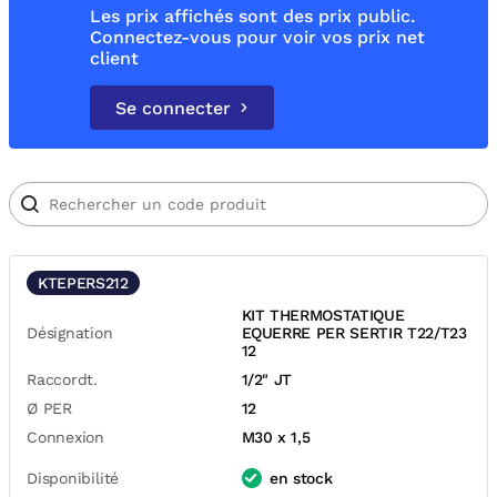
Les prix affichés sont des prix public.
Connectez-vous pour voir vos prix net
client
Se connecter
KTEPERS212
KIT THERMOSTATIQUE
Désignation
EQUERRE PER SERTIR T22/T23
12
Raccordt.
1/2" JT
Ø PER
12
Connexion
M30 x 1,5
Disponibilité
en stock