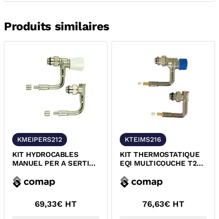
Produits similaires
KMEIPERS212
KTEIMS216
KIT HYDROCABLES
KIT THERMOSTATIQUE
MANUEL PER A SERTIR
EQI MULTICOUCHE T22
POUR RADIATEUR T22
T33 COMAP R857462H
T33 COMAP...
69,33
€ HT
76,63
€ HT