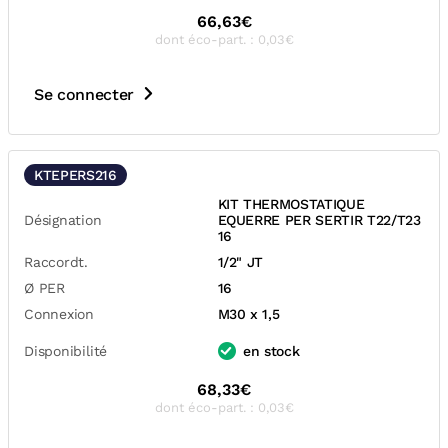
66,63€
dont éco-part. : 0,03€
Se connecter
KTEPERS216
KIT THERMOSTATIQUE
Désignation
EQUERRE PER SERTIR T22/T23
16
Raccordt.
1/2" JT
Ø PER
16
Connexion
M30 x 1,5
Disponibilité
en stock
68,33€
dont éco-part. : 0,03€