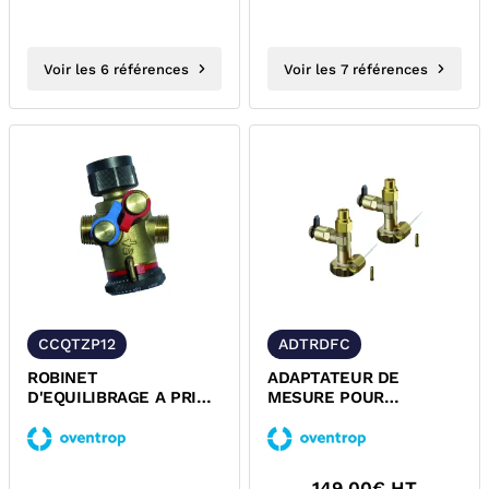
Voir les 6 références
Voir les 7 références
CCQTZP12
ADTRDFC
ROBINET
ADAPTATEUR DE
D'EQUILIBRAGE A PRISE
MESURE POUR
DE PRESSION PN16
REGULATEUR DE
COCON QTZ OVENTROP
PRESSION
DIFFERENTIEL HMDTR...
149,00
€ HT