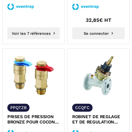
QTZ A PURGE AVEC
QTZ OVENTROP
RACCORD 2 PIECES...
32,85
€ HT
Voir les 7 références
Se connecter
PPQTZB
CCQFC
PRISES DE PRESSION
ROBINET DE REGLAGE
BRONZE POUR COCON
ET DE REGULATION
QTZ OVENTROP
FONTE A BRIDES PN16