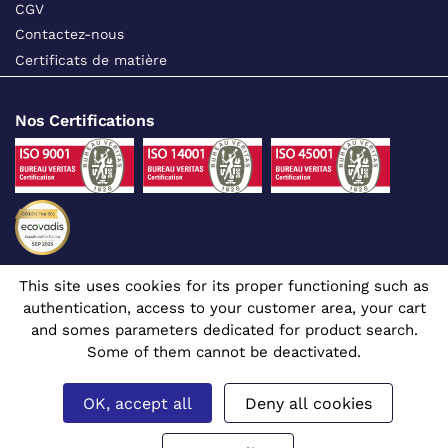
CGV
Contactez-nous
Certificats de matière
Nos Certifications
This site uses cookies for its proper functioning such as
Suivez-nous sur les réseaux sociaux
authentication, access to your customer area, your cart
and somes parameters dedicated for product search.
Some of them cannot be deactivated.
OK, accept all
Deny all cookies
Site dédié aux professionnels
© 1980 - 2026 CGR - Tous droits réservés
Mentions légales
Gérer mes cookies
Prix affichés en euros et hors TVA.