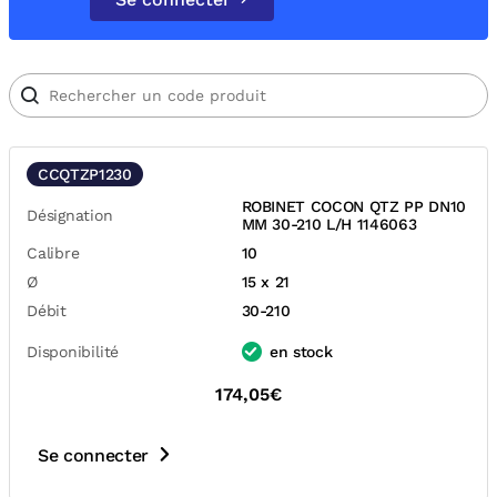
CCQTZP1230
ROBINET COCON QTZ PP DN10
Désignation
MM 30-210 L/H 1146063
Calibre
10
Ø
15 x 21
Débit
30-210
Disponibilité
en stock
174,05€
Se connecter