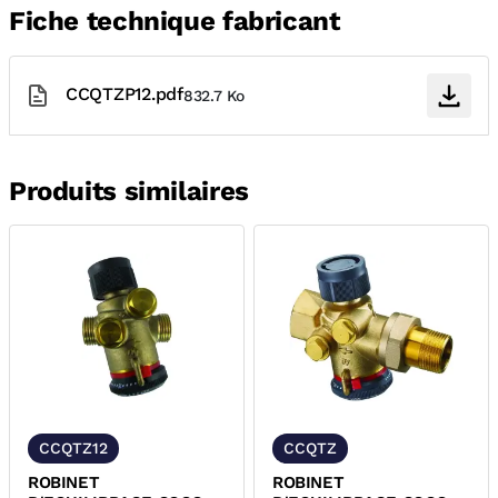
Fiche technique fabricant
CCQTZP12.pdf
832.7 Ko
Produits similaires
CCQTZ12
CCQTZ
ROBINET
ROBINET