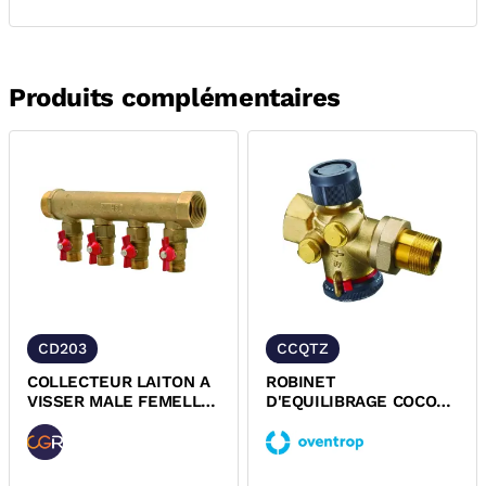
Produits complémentaires
CD203
CCQTZ
COLLECTEUR LAITON A
ROBINET
VISSER MALE FEMELLE
D'EQUILIBRAGE COCON
EQUIPE ROBINETS
QTZ SANS PURGE AVEC
BOISSEAUX CGR
RACCORD 2 PIECES...