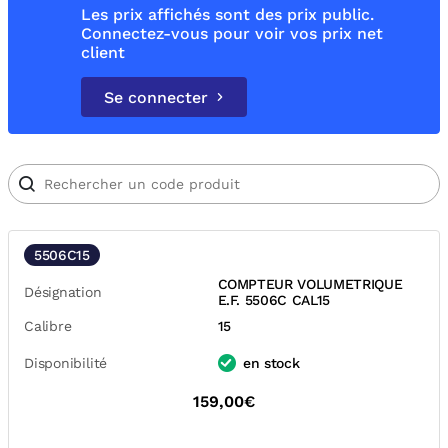
Les prix affichés sont des prix public.
Connectez-vous pour voir vos prix net
client
Se connecter
5506C15
COMPTEUR VOLUMETRIQUE
Désignation
E.F. 5506C CAL15
Calibre
15
Disponibilité
en stock
159,00€