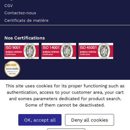
CGV
Contactez-nous
Certificats de matière
Nos Certifications
This site uses cookies for its proper functioning such as
Suivez-nous sur les réseaux sociaux
authentication, access to your customer area, your cart
and somes parameters dedicated for product search.
Some of them cannot be deactivated.
OK, accept all
Deny all cookies
Site dédié aux professionnels
© 1980 - 2026 CGR - Tous droits réservés
Mentions légales