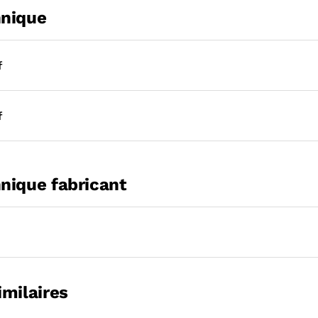
hnique
f
f
nique fabricant
imilaires