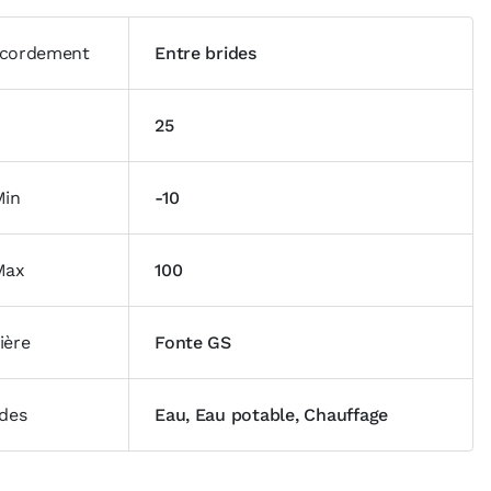
cordement
Entre brides
25
Min
-10
Max
100
ière
Fonte GS
ides
Eau, Eau potable, Chauffage