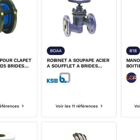
BOAA
818
POUR CLAPET
ROBINET A SOUPAPE ACIER
MANO
N25 BRIDES
A SOUFFLET A BRIDES
BOITI
OULONS NOIRS
PN25/PN40 DESP KSB
références
Voir les 11 références
Vo