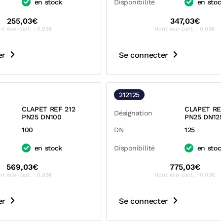
en stock
Disponibilité
en sto
255,03€
347,03€
nt éco-part. : 0,03€
dont éco-part. : 0,03€
er
Se connecter
212125
CLAPET REF 212
CLAPET RE
Désignation
PN25 DN100
PN25 DN12
100
DN
125
en stock
Disponibilité
en sto
569,03€
775,03€
nt éco-part. : 0,03€
dont éco-part. : 0,03€
er
Se connecter