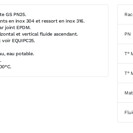
te GS PN25.
Rac
nts en inox 304 et ressort en inox 316.
ar joint EPDM.
zontal et vertical fluide ascendant.
PN
 voir EQUIPC25.
au, eau potable.
T° 
.
100°C.
T° 
Mat
Flu