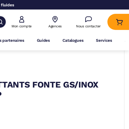
 fluides
Mon compte
Agences
Nous contacter
 partenaires
Guides
Catalogues
Services
A
TTANTS FONTE GS/INOX
P