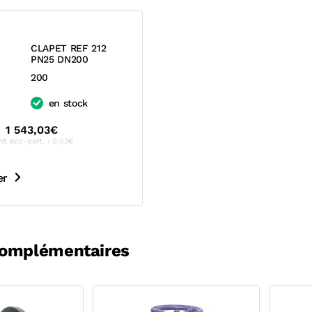
CLAPET REF 212
PN25 DN200
200
en stock
1 543,03€
nt éco-part. : 0,03€
er
complémentaires