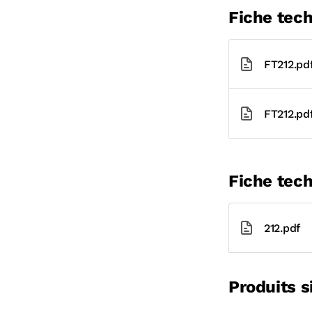
Fiche tec
FT212.pd
FT212.pd
Fiche tech
212.pdf
Produits s