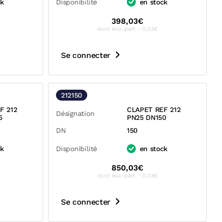
ck
Disponibilité
en stock
398,03€
dont éco-part. : 0,03€
Se connecter
212150
F 212
CLAPET REF 212
Désignation
5
PN25 DN150
DN
150
ck
Disponibilité
en stock
850,03€
dont éco-part. : 0,03€
Se connecter