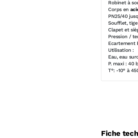
Robinet à s
Corps en
aci
PN25/40 jusq
Soufflet, tig
Clapet et siè
Pression / t
Ecartement E
Utilisation :
Eau, eau surc
P. maxi : 40 b
T°: -10° à 45
Fiche tec