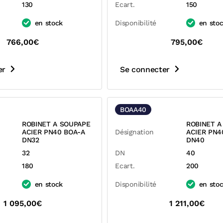
130
Ecart.
150
en stock
Disponibilité
en sto
766,00€
795,00€
er
Se connecter
BOAA40
ROBINET A SOUPAPE
ROBINET A
ACIER PN40 BOA-A
Désignation
ACIER PN4
DN32
DN40
32
DN
40
180
Ecart.
200
en stock
Disponibilité
en sto
1 095,00€
1 211,00€