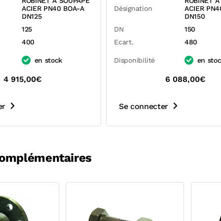
ROBINET A SOUPAPE
ROBINET A
ACIER PN40 BOA-A
Désignation
ACIER PN4
DN125
DN150
125
DN
150
400
Ecart.
480
en stock
Disponibilité
en sto
4 915,00€
6 088,00€
er
Se connecter
complémentaires