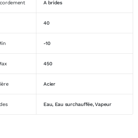
cordement
A brides
40
Min
-10
Max
450
ière
Acier
ides
Eau, Eau surchauffée, Vapeur