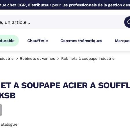
ue chez CGR, distributeur pour les professionnels de la gestion des
 durable
Chaufferie
Gammes thématiques
Marques
ndustrie
Robinets et vannes
Robinets à soupape industrie
ET A SOUPAPE ACIER A SOUFF
KSB
catalogue