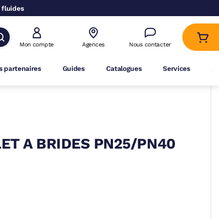
 fluides
Mon compte
Agences
Nous contacter
 partenaires
Guides
Catalogues
Services
A
LET A BRIDES PN25/PN40