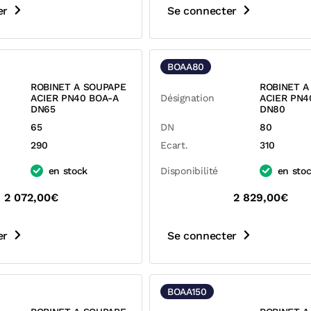
er
Se connecter
BOAA80
ROBINET A SOUPAPE
ROBINET A
ACIER PN40 BOA-A
Désignation
ACIER PN4
DN65
DN80
65
DN
80
290
Ecart.
310
en stock
Disponibilité
en sto
2 072,00€
2 829,00€
er
Se connecter
BOAA150