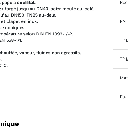
oupape à
soufflet
.
Rac
er
forgé jusqu'au DN40, acier moulé au-delà.
u'au DN150, PN25 au-delà.
e et clapet en inox.
PN
ge coniques.
empérature selon DIN EN 1092-1/-2.
N 558-1/1.
T° 
hauffée, vapeur, fluides non agressifs.
.
T° 
0°C.
Mat
Flu
hnique