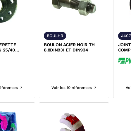
BOULHR
J407
LERETTE
BOULON ACIER NOIR TH
JOIN
N 25/40
8.8DIN931 ET DIN934
COMP
VAPE
références
Voir les 10 références
Vo