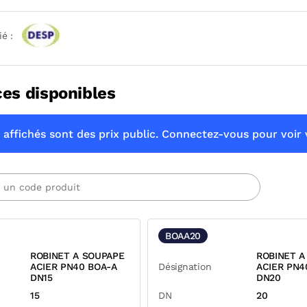
ié :
ces disponibles
 affichés sont des prix public. Connectez-vous pour voir v
BOAA20
ROBINET A SOUPAPE
ROBINET A
ACIER PN40 BOA-A
Désignation
ACIER PN4
DN15
DN20
15
DN
20