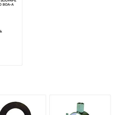
 SOUPAPE
0 BOA-A
ck