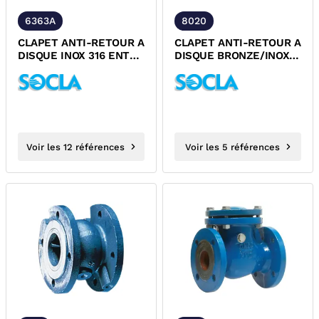
6363A
8020
CLAPET ANTI-RETOUR A
CLAPET ANTI-RETOUR A
DISQUE INOX 316 ENTRE
DISQUE BRONZE/INOX
BRIDES
316 ENTRE BRIDES
PN6/PN10/PN16/PN25/PN40/ASA150/ASA300
PN10/PN16/PN25/PN40/ASA
DESP
DESP ACS
Voir les 12 références
Voir les 5 références