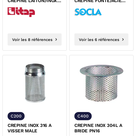
CREPINE LAITON/INOX
CREPINE FONTE/ACIER
FEMELLE
GALVANISE A BRIDE
PN10/PN16 ACS
Voir les 8 références
Voir les 6 références
C200
C400
CREPINE INOX 316 A
CREPINE INOX 304L A
VISSER MALE
BRIDE PN16