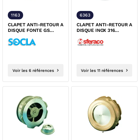
1163
6363
CLAPET ANTI-RETOUR A
CLAPET ANTI-RETOUR A
DISQUE FONTE GS
DISQUE INOX 316
ENTRE BRIDES
PN6/PN10/PN16/PN25/PN40
PN10/PN16/PN25/PN40
ACS DESP
Voir les 6 références
Voir les 11 références