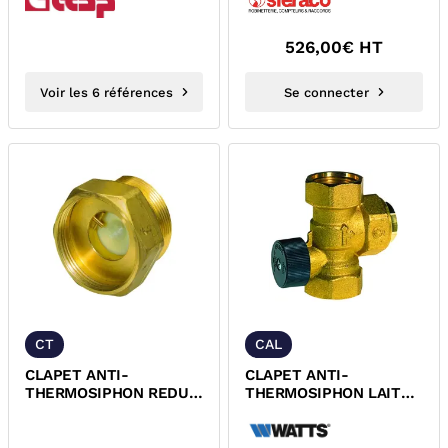
526,00
€ HT
Voir les 6 références
Se connecter
CT
CAL
CLAPET ANTI-
CLAPET ANTI-
THERMOSIPHON REDUIT
THERMOSIPHON LAITON
LAITON MF
FF ECROU TOURNANT
DROIT OU EQUERRE