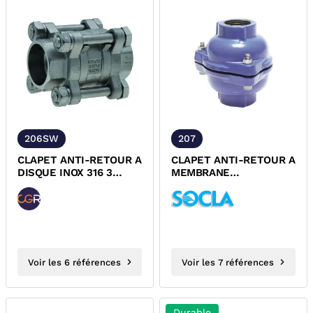
206SW
207
CLAPET ANTI-RETOUR A
CLAPET ANTI-RETOUR A
DISQUE INOX 316 3
MEMBRANE
PIECES A SOUDER SW
FONTE/CAOUTCHOUC
PN63 DESP CGR
NATUREL ACS DESP 207
SOCLA
Voir les 6 références
Voir les 7 références
Durable