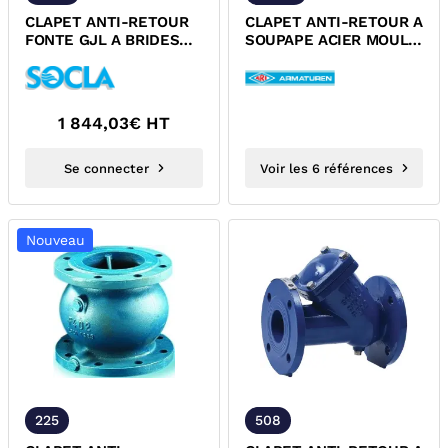
CLAPET ANTI-RETOUR
CLAPET ANTI-RETOUR A
FONTE GJL A BRIDES
SOUPAPE ACIER MOULE
EPDM PN10/PN16 ACS
A BRIDES PN40 DESP
SOCLA
1 844,03
€ HT
Se connecter
Voir les 6 références
Nouveau
225
508