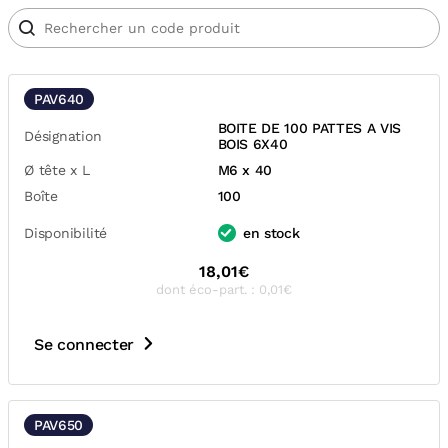
PAV640
BOITE DE 100 PATTES A VIS
Désignation
BOIS 6X40
Ø tête x L
M6 x 40
Boîte
100
Disponibilité
en stock
18,01€
dont éco-part. : 0,01€
Se connecter
PAV650