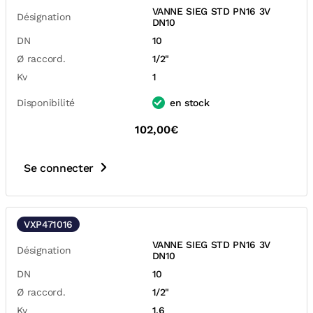
VANNE SIEG STD PN16 3V
Désignation
DN10
DN
10
Ø raccord.
1/2"
Kv
1
Disponibilité
en stock
102,00€
Se connecter
VXP471016
VANNE SIEG STD PN16 3V
Désignation
DN10
DN
10
Ø raccord.
1/2"
Kv
1,6