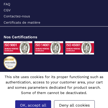
FAQ
CGV
Contactez-nous
Certificats de matière
Nos Certifications
This site uses cookies for its proper functioning such as
Suivez-nous sur les réseaux sociaux
authentication, access to your customer area, your cart
and somes parameters dedicated for product search.
Some of them cannot be deactivated.
OK, accept all
Deny all cookies