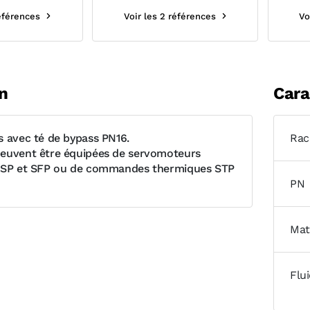
références
Voir les 2 références
Vo
n
Cara
s avec té de bypass PN16.
Rac
euvent être équipées de servomoteurs
 SSP et SFP ou de commandes thermiques STP
PN
Mat
Flu