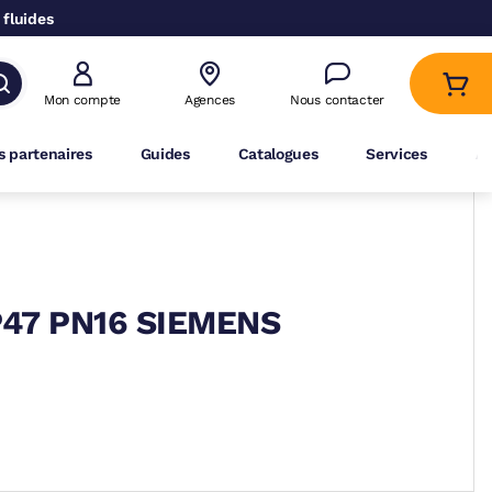
 fluides
Mon compte
Agences
Nous contacter
 partenaires
Guides
Catalogues
Services
A
P47 PN16 SIEMENS