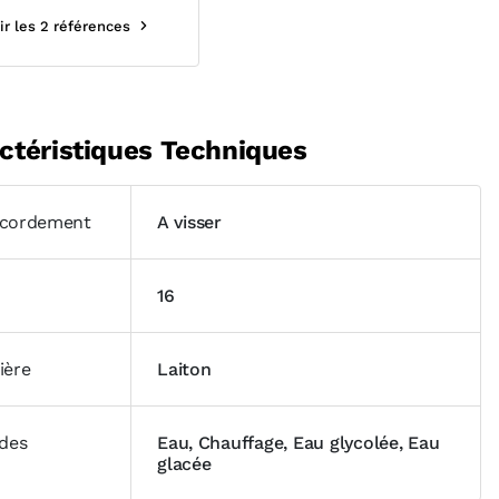
ir les 2 références
ctéristiques Techniques
cordement
A visser
16
ière
Laiton
ides
Eau, Chauffage, Eau glycolée, Eau
glacée