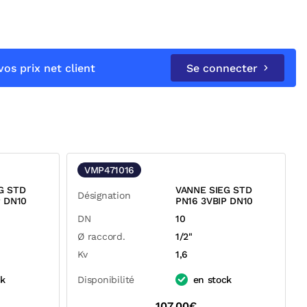
os prix net client
Se connecter
VMP471016
G STD
VANNE SIEG STD
Désignation
P DN10
PN16 3VBIP DN10
DN
10
Ø raccord.
1/2"
Kv
1,6
ck
Disponibilité
en stock
107,00€