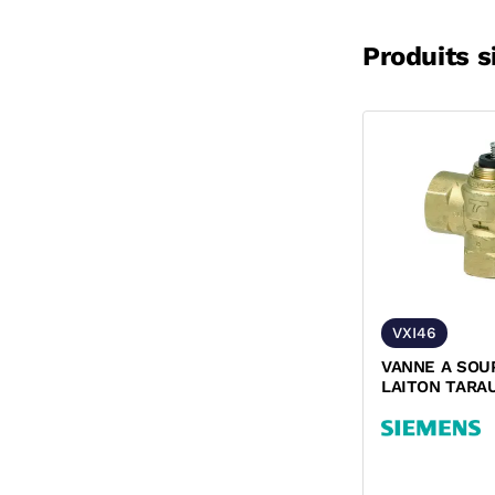
Produits s
VXI46
VANNE A SOU
LAITON TARA
FEMELLE VXI4
SIEMENS