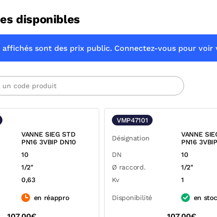
es disponibles
 affichés sont des prix public. Connectez-vous pour voir v
VMP47101
VANNE SIEG STD
VANNE SIE
Désignation
PN16 3VBIP DN10
PN16 3VBI
10
DN
10
1/2"
Ø raccord.
1/2"
0,63
Kv
1
en réappro
Disponibilité
en sto
107,00€
107,00€