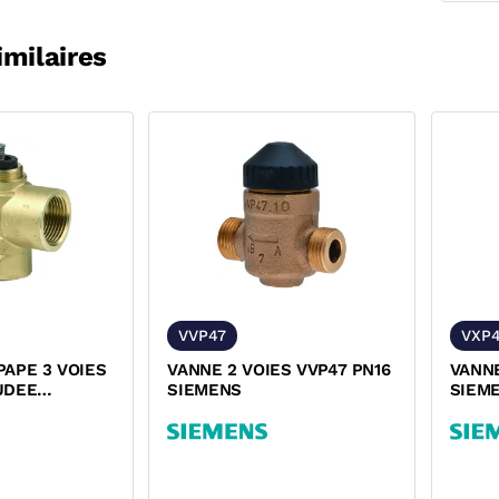
imilaires
VVP47
VXP
PAPE 3 VOIES
VANNE 2 VOIES VVP47 PN16
VANNE
UDEE
SIEMENS
SIEM
6 PN16