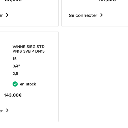
er
Se connecter
VANNE SIEG STD
PN16 3VBIP DN15
15
3/4"
2,5
en stock
143,00€
er