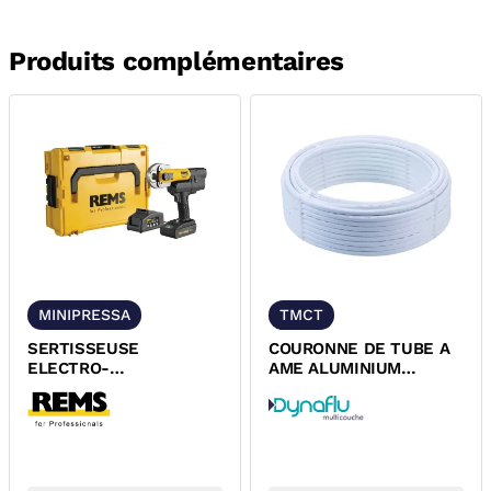
Produits complémentaires
MINIPRESSA
TMCT
SERTISSEUSE
COURONNE DE TUBE A
ELECTRO-
AME ALUMINIUM
HYDRAULIQUE RADIALE
MULTICOUCHE A SERTIR
MINI-PRESS 22V ACC
NU DYNAFLU
REMS...