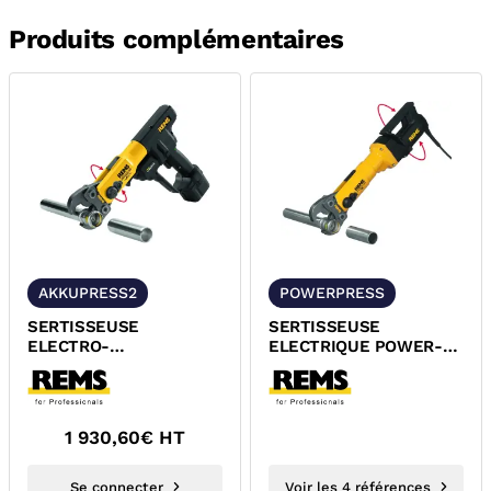
Produits complémentaires
AKKUPRESS2
POWERPRESS
SERTISSEUSE
SERTISSEUSE
ELECTRO-
ELECTRIQUE POWER-
HYDRAULIQUE AKKU-
PRESS REMS
PRESS 14V ACC REMS
571016 R220
1 930,60
€ HT
Se connecter
Voir les 4 références