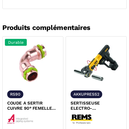
Produits complémentaires
Durable
RS90
AKKUPRESS2
COUDE A SERTIR
SERTISSEUSE
CUIVRE 90° FEMELLE
ELECTRO-
FEMELLE PROFIL V
HYDRAULIQUE AKKU-
SUDOPRESS
PRESS 14V ACC REMS
571016 R220