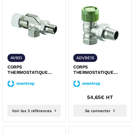
AV9EI
ADV9E15
CORPS
CORPS
THERMOSTATIQUE
THERMOSTATIQUE
EQUERRE INVERSE A
EQUERRE A VISSER
VISSER M30x1,5 SERIE
M30x1,5 SERIE ADV9
AV9...
OVENTROP
54,65
€ HT
Voir les 3 références
Se connecter