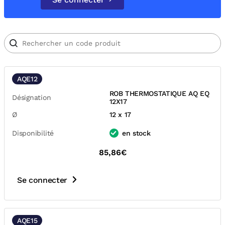
AQE12
ROB THERMOSTATIQUE AQ EQ
Désignation
12X17
Ø
12 x 17
Disponibilité
en stock
85,86€
Se connecter
AQE15