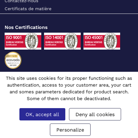
Contactez-nous
Certificats de matière
Nos Certifications
This site uses cookies for its proper functioning such as
Suivez-nous sur les réseaux sociaux
authentication, access to your customer area, your cart
and somes parameters dedicated for product search.
Some of them cannot be deactivated.
OK, accept all
Deny all cookies
Site dédié aux professionnels
© 1980 - 2026 CGR - Tous droits réservés
Mentions légales
Gérer mes cookies
Prix affichés en euros et hors TVA.
Personalize