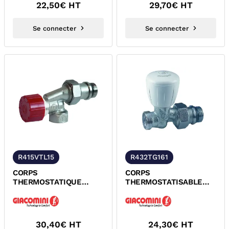
22,50
€ HT
29,70
€ HT
Se connecter
Se connecter
R415VTL15
R432TG161
CORPS
CORPS
THERMOSTATIQUE
THERMOSTATISABLE
EQUERRE INVERSE A
DROIT A VISSER SERIE
VISSER M30x1,5 SERIE
ALESAGE GIACOMINI
ALESAGE...
30,40
€ HT
24,30
€ HT