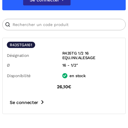
R435TGA161
R435TG 1/2 16
Désignation
EQU.INV.ALESAGE
Ø
16 - 1/2"
Disponibilité
en stock
26,10€
Se connecter