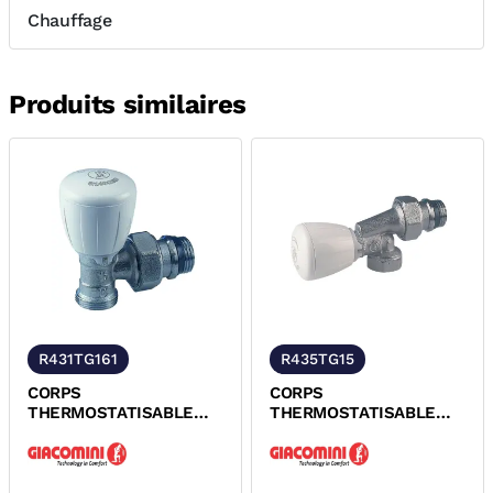
Chauffage
Produits similaires
R431TG161
R435TG15
CORPS
CORPS
THERMOSTATISABLE
THERMOSTATISABLE
EQUERRE A VISSER
EQUERRE INVERSE A
SERIE ALESAGE
VISSER SERIE FER
GIACOMINI
GIACOMINI