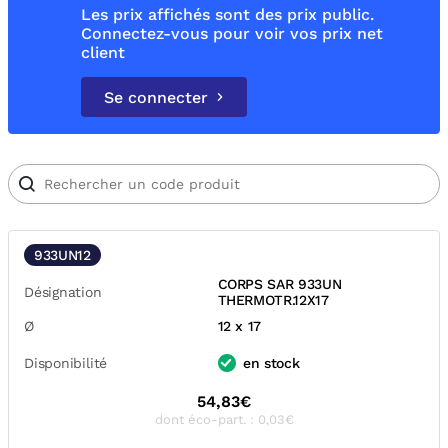
Les prix affichés sont des prix public.
Connectez-vous pour voir vos prix net
client
Se connecter
933UN12
CORPS SAR 933UN
Désignation
THERMOTR.12X17
Ø
12 x 17
Disponibilité
en stock
54,83€
dont éco-part. : 0,03€