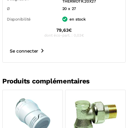
THERMOTR.20X27
Ø
20 x 27
Disponibilité
en stock
79,63€
dont éco-part. : 0,03€
Se connecter
Produits complémentaires