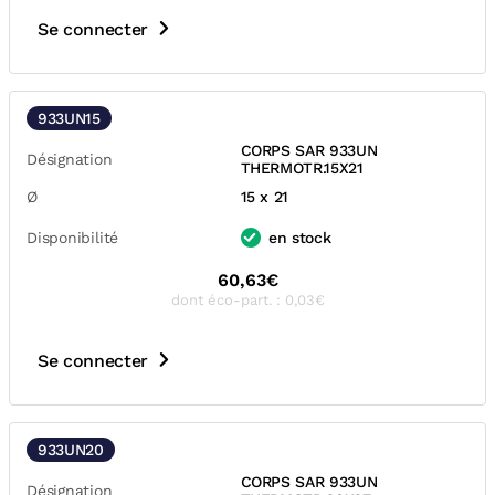
Se connecter
933UN15
CORPS SAR 933UN
Désignation
THERMOTR.15X21
Ø
15 x 21
Disponibilité
en stock
60,63€
dont éco-part. : 0,03€
Se connecter
933UN20
CORPS SAR 933UN
Désignation