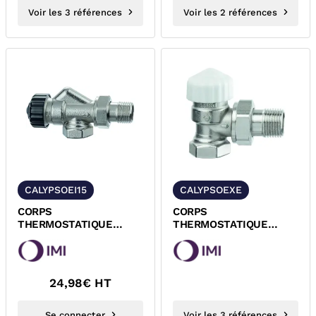
Voir les 3 références
Voir les 2 références
CALYPSOEI15
CALYPSOEXE
CORPS
CORPS
THERMOSTATIQUE
THERMOSTATIQUE
EQUERRE INVERSE A
EQUERRE A VISSER
VISSER M30x1,5
M30x1,5 CALYPSO
CALYPSO IMI
EXACT IMI
24,98
€ HT
Se connecter
Voir les 3 références