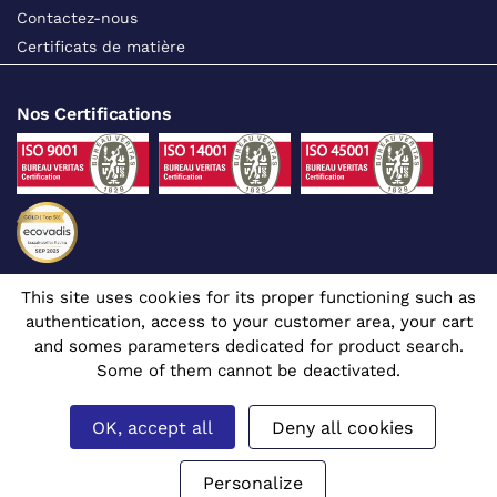
Contactez-nous
Certificats de matière
Nos Certifications
This site uses cookies for its proper functioning such as
Suivez-nous sur les réseaux sociaux
authentication, access to your customer area, your cart
and somes parameters dedicated for product search.
Some of them cannot be deactivated.
OK, accept all
Deny all cookies
Site dédié aux professionnels
© 1980 - 2026 CGR - Tous droits réservés
Mentions légales
Gérer mes cookies
Prix affichés en euros et hors TVA.
Personalize