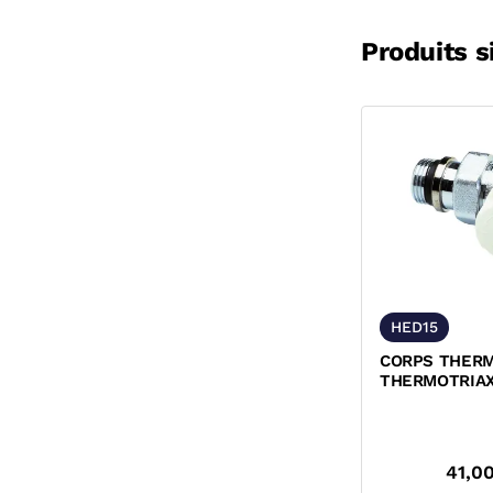
Produits s
HED15
CORPS THER
THERMOTRIAX
DROITE M30x1
41,0