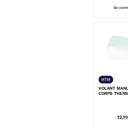
Se conn
HTM
VOLANT MAN
CORPS THER
M30x1,5 CALE
12,11