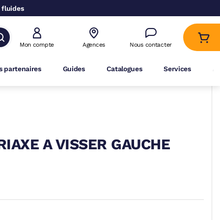
 fluides
Mon compte
Agences
Nous contacter
 partenaires
Guides
Catalogues
Services
A
IAXE A VISSER GAUCHE