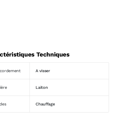
ctéristiques Techniques
cordement
A visser
ière
Laiton
ides
Chauffage