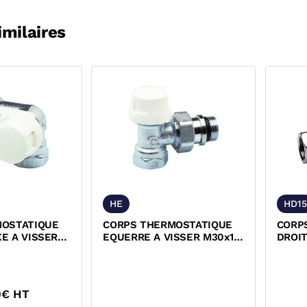
imilaires
HE
HD15
MOSTATIQUE
CORPS THERMOSTATIQUE
CORP
E A VISSER
EQUERRE A VISSER M30x1,5
DROIT
,5 CALEFFI
CALEFFI
CALEF
0
€ HT