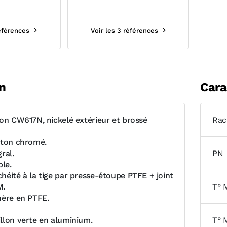
références
Voir les 3 références
n
Cara
ton CW617N, nickelé extérieur et brossé
Rac
iton chromé.
ral.
PN
ble.
héité à la tige par presse-étoupe PTFE + joint
M.
T° 
hère en PTFE.
llon verte en aluminium.
T° 