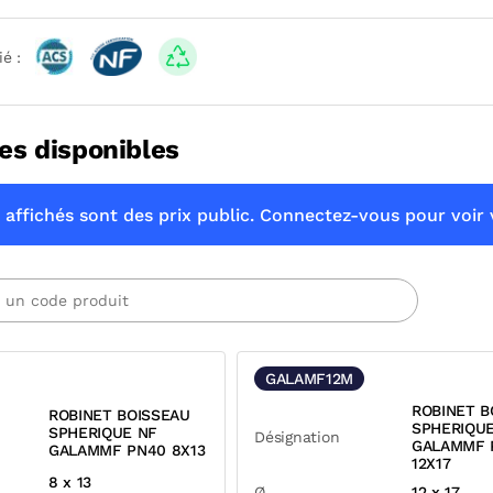
ié :
es disponibles
 affichés sont des prix public. Connectez-vous pour voir v
GALAMF12M
ROBINET B
ROBINET BOISSEAU
SPHERIQU
SPHERIQUE NF
Désignation
GALAMMF 
GALAMMF PN40 8X13
12X17
8 x 13
Ø
12 x 17