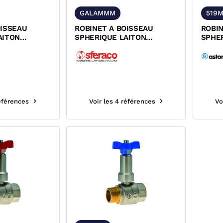
GALAMMM
519
OISSEAU
ROBINET A BOISSEAU
ROBIN
AITON
SPHERIQUE LAITON
SPHE
MELLE
MALE/MALE MANETTE
MALE
LLON...
PAPILLON PN40 -...
ROUGE
références
Voir les 4 références
Vo