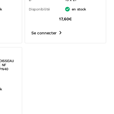
ck
Disponibilité
en stock
17,60€
Se connecter
OISSEAU
E NF
PN40
ck