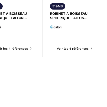
M
519MB
ET A BOISSEAU
ROBINET A BOISSEAU
RIQUE LAITON
SPHERIQUE LAITON
/FEMELLE MANETTE
MALE/FEMELLE MANETTE
 PN40 -...
BLEUE PN40 -...
ir les 4 références
Voir les 4 références