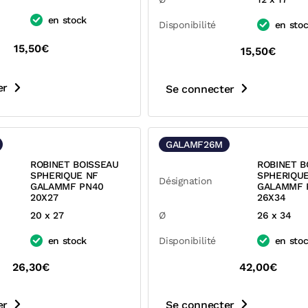
en stock
Disponibilité
en sto
15,50€
15,50€
er
Se connecter
GALAMF26M
ROBINET BOISSEAU
ROBINET B
SPHERIQUE NF
SPHERIQU
Désignation
GALAMMF PN40
GALAMMF 
20X27
26X34
20 x 27
Ø
26 x 34
en stock
Disponibilité
en sto
26,30€
42,00€
er
Se connecter