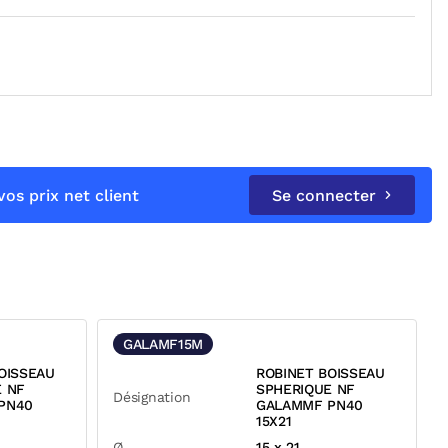
os prix net client
Se connecter
GALAMF15M
OISSEAU
ROBINET BOISSEAU
E NF
SPHERIQUE NF
Désignation
PN40
GALAMMF PN40
15X21
Ø
15 x 21