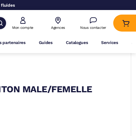
 fluides
Mon compte
Agences
Nous contacter
 partenaires
Guides
Catalogues
Services
A
AITON MALE/FEMELLE