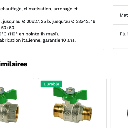
chauffage, climatisation, arrosage et
Mat
b. jusqu'au Ø 20x27, 25 b. jusqu'au Ø 33x42, 16
Ø 50x60.
0°C (110° en pointe 1h maxi).
Flu
Fabrication italienne, garantie 10 ans.
imilaires
Durable