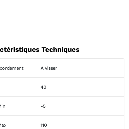
ctéristiques Techniques
cordement
A visser
40
Min
-5
Max
110