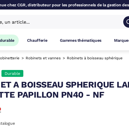
ue chez CGR, distributeur pour les professionnels de la gestion des
 durable
Chaufferie
Gammes thématiques
Marques
obinetterie
Robinets et vannes
Robinets à boisseau sphérique
Durable
ET A BOISSEAU SPHERIQUE L
TE PAPILLON PN40 - NF
atalogue