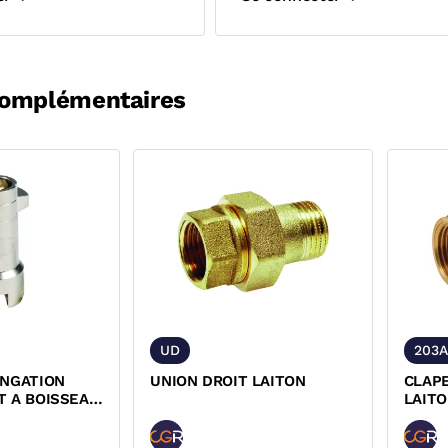
complémentaires
UD
203
ONGATION
UNION DROIT LAITON
CLAP
T A BOISSEAU
LAIT
F
ACS 