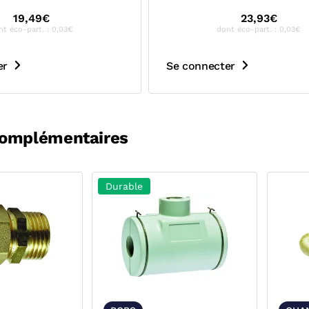
19,49€
23,93€
nt éco-part. : 0,03€
dont éco-part. : 0,03€
er
Se connecter
complémentaires
Durable