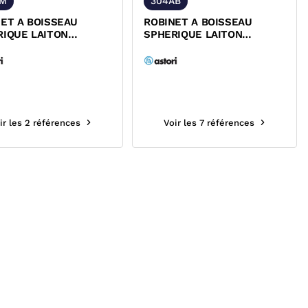
AM
304AB
ET A BOISSEAU
ROBINET A BOISSEAU
RIQUE LAITON
SPHERIQUE LAITON
/FEMELLE ALLONGE
FEMELLE ALLONGE FIXE
MANETTE...
POIGNEE...
ir les 2 références
Voir les 7 références