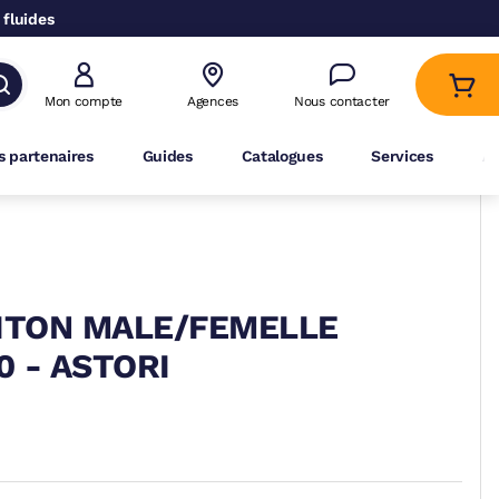
 fluides
Mon compte
Agences
Nous contacter
 partenaires
Guides
Catalogues
Services
A
AITON MALE/FEMELLE
 - ASTORI