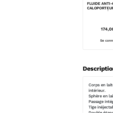
FLUIDE ANTI-
CALOPORTEUR
GLYCOL PRÊT 
MPG
174,0
Se conn
Descriptio
Corps en lai
intérieur.
Sphère en la
Passage inté
Tige inéjecta
Double étanch