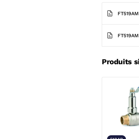
FT519AM
FT519AM
Produits s