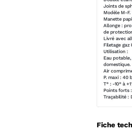
Joints de sp
Modèle M-F.
Manette papi
Allonge : pr
de protectio
Livré avec a
Filetage gaz 
Utilisation :
Eau potable, 
domestique.
Air comprimé
P. maxi : 40 b
T° : -10° à +1
Points forts 
Traçabilité :
Fiche tec