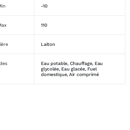
Min
-10
Max
110
ière
Laiton
ides
Eau potable, Chauffage, Eau
glycolée, Eau glacée, Fuel
domestique, Air comprimé