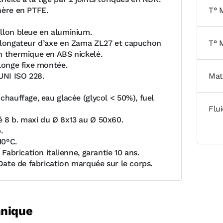
hère en PTFE.
T° 
llon bleue en aluminium.
olongateur d’axe en Zama ZL27 et capuchon
T° 
n thermique en ABS nickelé.
llonge fixe montée.
UNI ISO 228.
Mat
chauffage, eau glacée (glycol < 50%), fuel
Flu
 8 b. maxi du Ø 8x13 au Ø 50x60.
.
10°C.
: Fabrication italienne, garantie 10 ans.
 Date de fabrication marquée sur le corps.
hnique