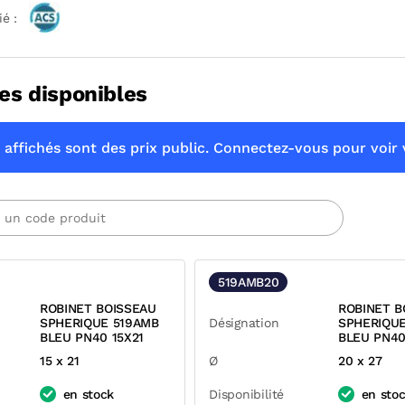
ié :
es disponibles
 affichés sont des prix public. Connectez-vous pour voir v
519AMB20
ROBINET BOISSEAU
ROBINET B
SPHERIQUE 519AMB
Désignation
SPHERIQU
BLEU PN40 15X21
BLEU PN40
15 x 21
Ø
20 x 27
en stock
Disponibilité
en sto