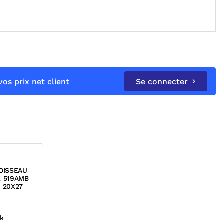
os prix net client
Se connecter
OISSEAU
E 519AMB
 20X27
ck