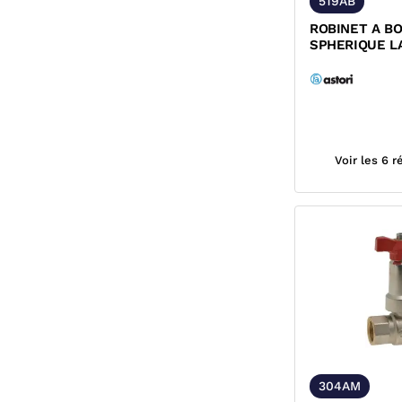
519AB
ROBINET A B
SPHERIQUE L
MALE/FEMEL
FIXE POIGNEE.
Voir les 6 
304AM