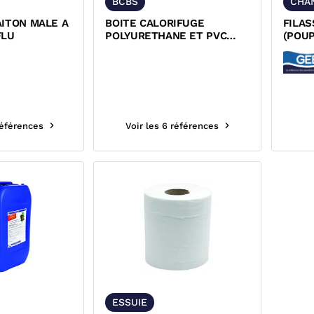
BCBS
CHA
AITON MALE A
BOITE CALORIFUGE
FILAS
FLU
POLYURETHANE ET PVC
(POU
POUR ROBINET A
CHAN
BOISSEAU...
références
Voir les 6 références
ESSUIE