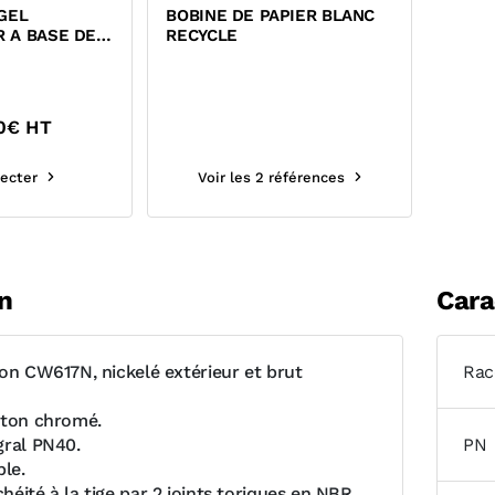
GEL
BOBINE DE PAPIER BLANC
 A BASE DE
RECYCLE
A L'EMPLOI
0
€ HT
ecter
Voir les 2 références
n
Cara
ton CW617N, nickelé extérieur et brut
Rac
iton chromé.
gral PN40.
PN
ble.
éité à la tige par 2 joints toriques en NBR.