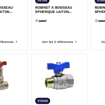
541AB
519
OISSEAU
ROBINET A BOISSEAU
ROBIN
AITON
SPHERIQUE LAITON
SPHE
LE ALLONGE
MALE/MALE ALLONGE FIXE
MALE
..
POIGNEE...
FIXE 
références
Voir les 2 références
Vo
519MB