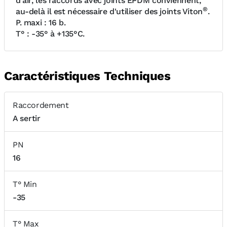
d'air, les raccords avec joints EPDM conviennent,
®
au-delà il est nécessaire d'utiliser des joints Viton
.
P. maxi : 16 b.
T° : -35° à +135°C.
Caractéristiques Techniques
Raccordement
A sertir
PN
16
T° Min
-35
T° Max