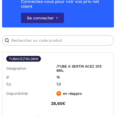
Connectez-vous pour voir vos prix net
client
Se connecter
TUBACEZ15LD6M
/TUBE A SERTIR ACEZ D15
Désignation
6ML
Ø
15
Ep.
1,2
Disponibilité
en réappro
28,60€