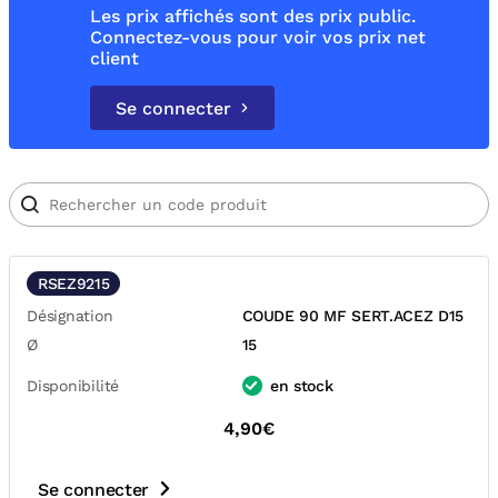
Les prix affichés sont des prix public.
Connectez-vous pour voir vos prix net
client
Se connecter
RSEZ9215
Désignation
COUDE 90 MF SERT.ACEZ D15
Ø
15
Disponibilité
en stock
4,90€
Se connecter