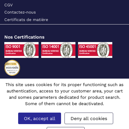
CGV
Contactez-nous
Certificats de matière
Nos Certifications
This site uses cookies for its proper functioning such as
Suivez-nous sur les réseaux sociaux
authentication, access to your customer area, your cart
and somes parameters dedicated for product search.
Some of them cannot be deactivated.
OK, accept all
Deny all cookies
Site dédié aux professionnels
© 1980 - 2026 CGR - Tous droits réservés
Mentions légales