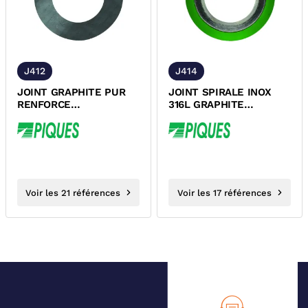
J412
J414
JOINT GRAPHITE PUR
JOINT SPIRALE INOX
RENFORCE
316L GRAPHITE
PN10/PN16/PN25/PN40
PN10/PN16/PN25/PN40
HAUTE PRESSION
VAPEUR...
Voir les 21 références
Voir les 17 références