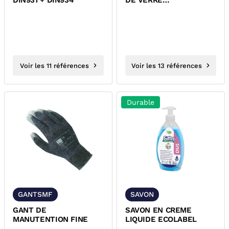
DIN931 + DIN934
DE VERRE
PN10/PN16/PN25/PN40
EP1.5 KLINGER...
Voir les 11 références
Voir les 13 références
Durable
GANTSMF
SAVON
GANT DE
SAVON EN CREME
MANUTENTION FINE
LIQUIDE ECOLABEL