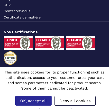
CGV
Contactez-nous
Certificats de matière
Nos Certifications
This site uses cookies for its proper functioning such as
Suivez-nous sur les réseaux sociaux
authentication, access to your customer area, your cart
and somes parameters dedicated for product search.
Some of them cannot be deactivated.
OK, accept all
Deny all cookies
Site dédié aux professionnels
© 1980 - 2026 CGR - Tous droits réservés
Mentions légales