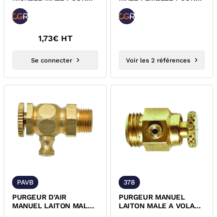
RADIATEUR
RADIATEUR
1,73
€ HT
Se connecter
Voir les 2 références
PAVB
378
PURGEUR D'AIR
PURGEUR MANUEL
MANUEL LAITON MALE
LAITON MALE A VOLANT
A VOLANT A BEC
A BEC