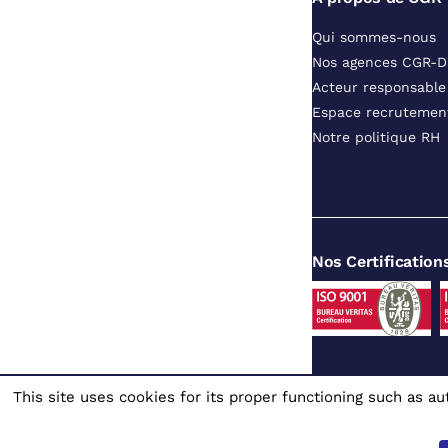
Qui sommes-nous
Nos agences CGR-
Acteur responsable
Espace recrutemen
Notre politique RH
Nos Certification
This site uses cookies for its proper functioning such as 
Site dédié au
© 1980 - 2026