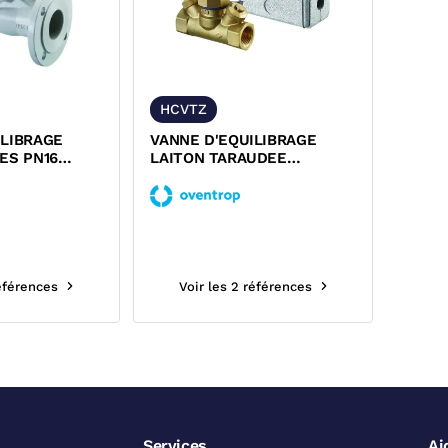
HCVTZ
ILIBRAGE
VANNE D'EQUILIBRAGE
ES PN16
LAITON TARAUDEE
OL VFC
FEMELLE FEMELLE PN16
HYCOCON VTZ...
références
Voir les 2 références
Services
Ai