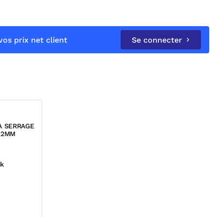
os prix net client
Se connecter
A SERRAGE
22MM
ck