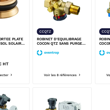
CCQTZ
CCQ
ORTEE PLATE
ROBINET D'EQUILIBRAGE
ROBIN
SOL SOLAIRE
COCON QTZ SANS PURGE
COCO
AVEC RACCORD 2 PIECES...
RACCO
€ HT
ecter
Voir les 8 références
Vo