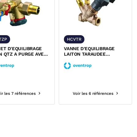
TZP
HCVTR
ET D'EQUILIBRAGE
VANNE D'EQUILIBRAGE
N QTZ A PURGE AVEC
LAITON TARAUDEE
RD 2 PIECES...
FEMELLE FEMELLE PN25
HYDROCONTROL...
ir les 7 références
Voir les 6 références