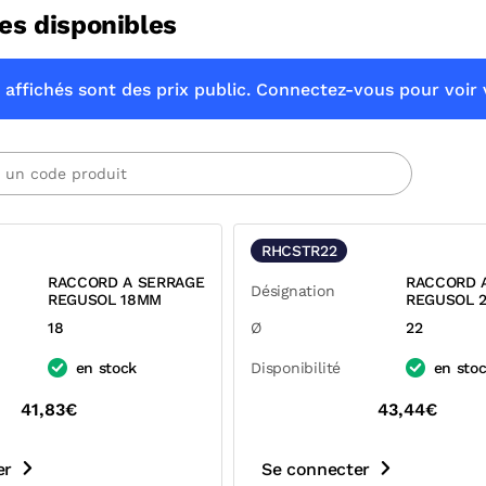
es disponibles
 affichés sont des prix public. Connectez-vous pour voir v
RHCSTR22
RACCORD A SERRAGE
RACCORD 
Désignation
REGUSOL 18MM
REGUSOL 
18
Ø
22
en stock
Disponibilité
en sto
41,83€
43,44€
er
Se connecter