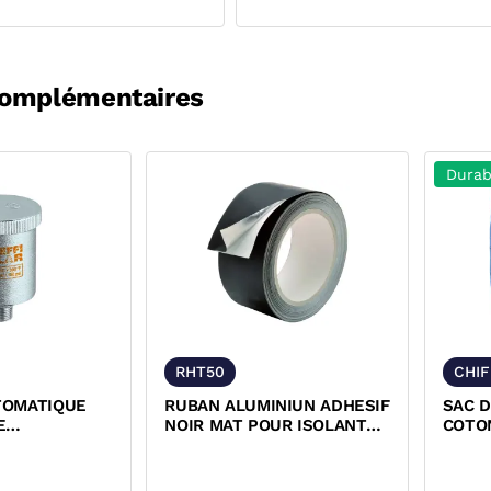
complémentaires
Durab
RHT50
CHI
TOMATIQUE
RUBAN ALUMINIUN ADHESIF
SAC D
E
NOIR MAT POUR ISOLANT
COTO
 CIRCUITS
CALORIFUGE SOUPLE
HAUTE...