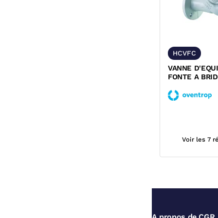
HCVFC
VANNE D'EQU
FONTE A BRID
HYDROCONTR
OVENTROP
Voir les 7 
A propos de CGR