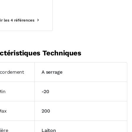
ir les 4 références
ctéristiques Techniques
cordement
A serrage
Min
-20
Max
200
ière
Laiton