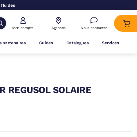
 fluides
Mon compte
Agences
Nous contacter
 partenaires
Guides
Catalogues
Services
A
R REGUSOL SOLAIRE