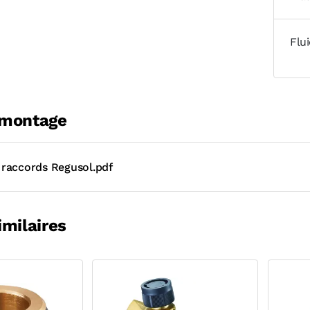
Flu
 montage
raccords Regusol.pdf
imilaires