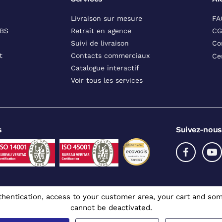
Livraison sur mesure
FA
DBS
Retrait en agence
CG
Suivi de livraison
Co
t
Contacts commerciaux
Ce
Catalogue interactif
Voir tous les services
s
Suivez-nous
authentication, access to your customer area, your cart and 
cannot be deactivated.
x professionnels
 CGR - Tous droits réservés
Mentions légales
Prix affichés en euros et hors TV