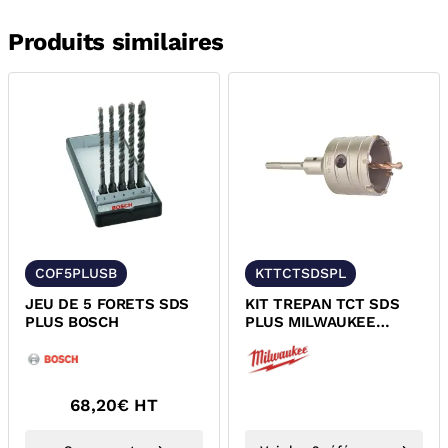
Produits similaires
COF5PLUSB
KTTCTSDSPL
JEU DE 5 FORETS SDS
KIT TREPAN TCT SDS
PLUS BOSCH
PLUS MILWAUKEE
4932399296
4932399297
68,20
€ HT