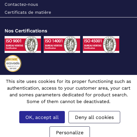
Contactez-nous
Certificats de matière
Nos Certifications
This site uses cookies for its proper functioning such as
Suivez-nous sur les réseaux sociaux
authentication, access to your customer area, your cart
and somes parameters dedicated for product search.
Some of them cannot be deactivated.
OK, accept all
Deny all cookies
Site dédié aux professionnels
© 1980 - 2026 CGR - Tous droits réservés
Mentions légales
Gérer mes cookies
Prix affichés en euros et hors TVA.
Personalize