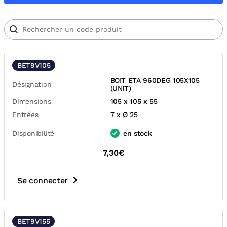
BET9V105
BOIT ETA 960DEG 105X105
Désignation
(UNIT)
Dimensions
105 x 105 x 55
Entrées
7 x Ø 25
Disponibilité
en stock
7,30€
Se connecter
BET9V155