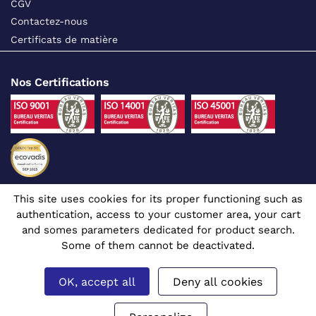
CGV
Contactez-nous
Certificats de matière
Nos Certifications
This site uses cookies for its proper functioning such as
Suivez-nous sur les réseaux sociaux
authentication, access to your customer area, your cart
and somes parameters dedicated for product search.
Some of them cannot be deactivated.
OK, accept all
Deny all cookies
Site dédié aux professionnels
© 1980 - 2026 CGR - Tous droits réservés
Mentions légales
Gérer mes cookies
Prix affichés en euros et hors TVA.