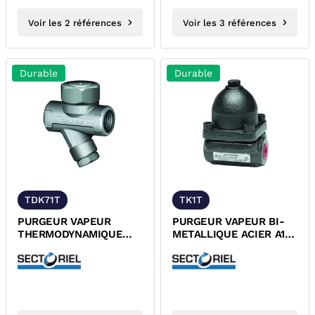
Voir les 2 références
Voir les 3 références
Durable
Durable
TDK71T
TK1T
PURGEUR VAPEUR
PURGEUR VAPEUR BI-
THERMODYNAMIQUE
METALLIQUE ACIER A105
INOX A743 TARAUDE
TARAUDE PN40 TUV
PN63 TUV