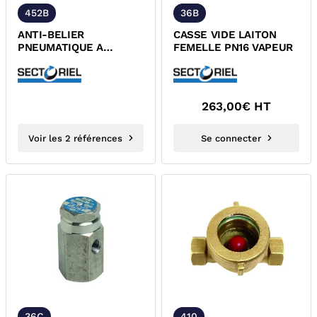
452B
36B
ANTI-BELIER
CASSE VIDE LAITON
PNEUMATIQUE A
FEMELLE PN16 VAPEUR
MEMBRANE FONTE/NBR
A BRIDES PN16
263,00
€ HT
Voir les 2 références
Se connecter
36C
410