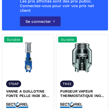
Les prix affichés sont des prix public.
Connectez-vous pour voir vos prix net
client
Se connecter
Durable
Durable
170AP
TK42
VANNE A GUILLOTINE
PURGEUR VAPEUR
FONTE PELLE INOX 304
THERMOSTATIQUE INOX
ENTRE BRIDES A VERIN
TARAUDE PN40 TUV
PNEUMATIQUE DOUBLE
EFFET PN10 DESP