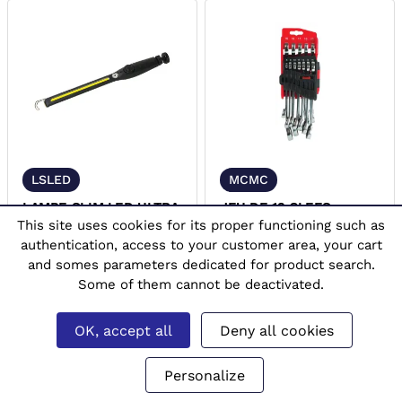
LSLED
MCMC
LAMPE SLIM LED ULTRA
JEU DE 12 CLEFS
PLATE MOB 9604060001
MIXTES A CLIQUET MOB
This site uses cookies for its proper functioning such as
authentication, access to your customer area, your cart
and somes parameters dedicated for product search.
Some of them cannot be deactivated.
363,00
€ HT
805,00
€ HT
OK, accept all
Deny all cookies
Se connecter
Se connecter
Personalize