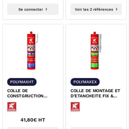
Se connecter
Voir les 2 références
POLYMAXHT
POLYMAXEX
COLLE DE
COLLE DE MONTAGE ET
CONSTGRUCTION
D'ETANCHEITE FIX &
MULTI-USAGES
SEAL EXPRESS
POLYMAX HIGH TACK
POLYMAX GRIFFON
EXPRESS GRIFFON
6303764
41,80
€ HT