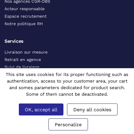
Nos agences CGR-DBS
Acteur responsable
Espace recrutement
Notre politique RH
Services
Livraison sur mesure
Retrait en agence
Suivi de livraison
This site uses cookies for its proper functioning such as
Contacts commerciaux
authentication, access to your customer area, your cart
Catalogue interactif
and somes parameters dedicated for product search.
Voir tous les services
Some of them cannot be deactivated.
Aides
OK, accept all
Deny all cookies
FAQ
Personalize
CGV
Contactez-nous