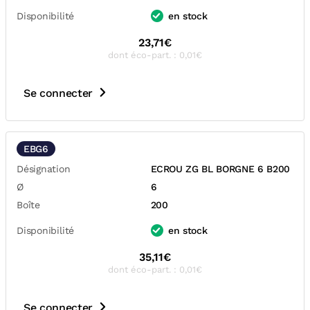
Disponibilité
en stock
23,71€
dont éco-part. : 0,01€
Se connecter
EBG6
Désignation
ECROU ZG BL BORGNE 6 B200
Ø
6
Boîte
200
Disponibilité
en stock
35,11€
dont éco-part. : 0,01€
Se connecter