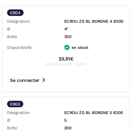
EBG4
Désignation
ECROU ZG BL BORGNE 4 B200
Ø
4"
Boîte
200
Disponibilité
en stock
23,51€
dont éco-part. : 0,01€
Se connecter
EBG5
Désignation
ECROU ZG BL BORGNE 5 B200
Ø
5
Boîte
200