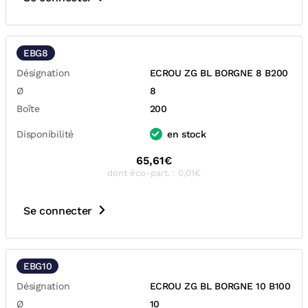
EBG8
Désignation
ECROU ZG BL BORGNE 8 B200
Ø
8
Boîte
200
Disponibilité
en stock
65,61€
dont éco-part. : 0,01€
Se connecter
EBG10
Désignation
ECROU ZG BL BORGNE 10 B100
Ø
10