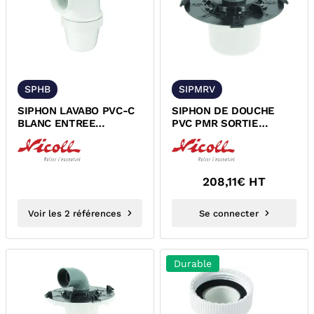
SPHB
SIPMRV
SIPHON LAVABO PVC-C
SIPHON DE DOUCHE
BLANC ENTREE
PVC PMR SORTIE
HORIZONTAL A COLLER
VERTICALE A COLLER
NICOLL 1YF1CB...
NF NICOLL SIPMRV
208,11
€ HT
Voir les 2 références
Se connecter
Durable