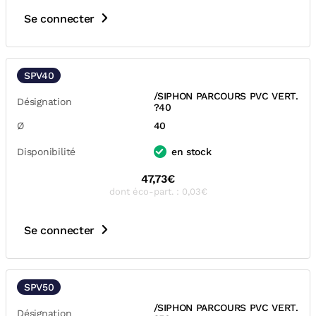
Se connecter
SPV40
/SIPHON PARCOURS PVC VERT.
Désignation
?40
Ø
40
Disponibilité
en stock
47,73€
dont éco-part. : 0,03€
Se connecter
SPV50
/SIPHON PARCOURS PVC VERT.
Désignation