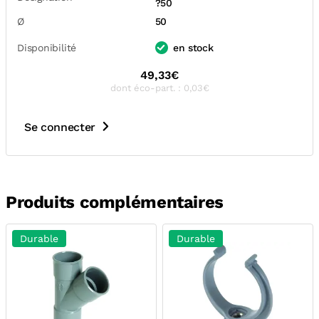
?50
Ø
50
Disponibilité
en stock
49,33€
dont éco-part. : 0,03€
Se connecter
Produits complémentaires
Durable
Durable