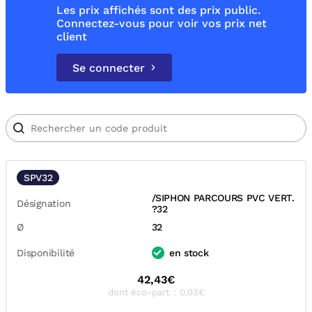
Les prix affichés sont des prix public.
Connectez-vous pour voir vos prix net
client
Se connecter
SPV32
/SIPHON PARCOURS PVC VERT.
Désignation
?32
Ø
32
Disponibilité
en stock
42,43€
dont éco-part. : 0,03€