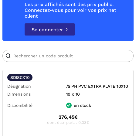
Les prix affichés sont des prix public.
Connectez-vous pour voir vos prix net
client
Se connecter
SDISCX10
Désignation
/SIPH PVC EXTRA PLATE 10X10
Dimensions
10 x 10
Disponibilité
en stock
276,45€
dont éco-part. : 0,03€