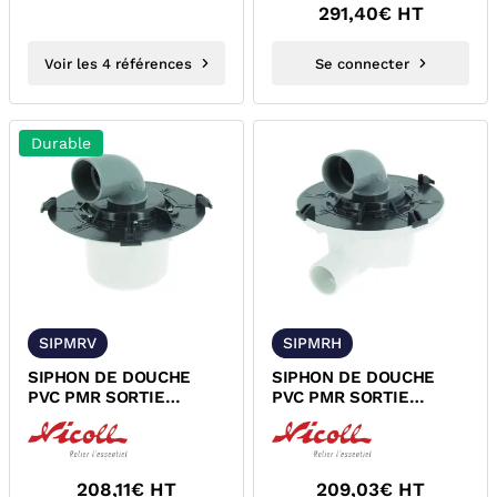
291,40
€ HT
Voir les 4 références
Se connecter
Durable
SIPMRV
SIPMRH
SIPHON DE DOUCHE
SIPHON DE DOUCHE
PVC PMR SORTIE
PVC PMR SORTIE
VERTICALE A COLLER
HORIZONTALE A
NF NICOLL SIPMRV
COLLER NF NICOLL
SIPMRH
208,11
€ HT
209,03
€ HT