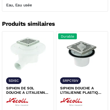
Eau, Eau usée
Produits similaires
Durable
SDISC
SRPC15IV
SIPHON DE SOL
SIPHON DOUCHE A
DOUCHE A L'ITALIENNE
L'ITALIENNE PLASTIQUE
PVC-C A COLLER NF
SORTIE VERTICALE NF
NICOLL SICAX
NICOLL...